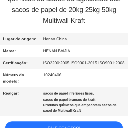
NÓS
sacos de papel de 20kg 25kg 50kg
Multiwall Kraft
EXCURSÃO
DA
Lugar de origem:
Henan China
Marca:
HENAN BAIJIA
FÁBRICA
Certificação:
ISO2200:2005 ISO9001-2015 ISO9001:2008
CONTROLE
Número do
10240406
modelo:
DA
Realçar:
,
sacos de papel inferiores lisos
QUALIDADE
,
sacos de papel brancos de kraft
Produtos químicos que empacotam sacos de
papel de Multiwall Kraft
CONTACTE-