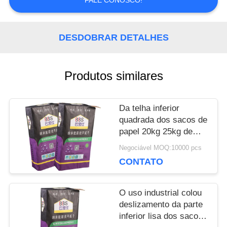
FALE CONOSCO!
NOS
DESDOBRAR DETALHES
NOTÍCIA
Produtos similares
CASOS
Da telha inferior
quadrada dos sacos de
MAPA
papel 20kg 25kg de
Multiwall Kraft de 2/3
DO
Negociável MOQ:10000 pcs
de dobra embalagem
CONTATO
adesiva
SITE
O uso industrial colou
deslizamento da parte
PRIVACY
inferior lisa dos sacos