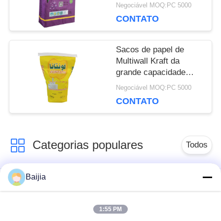
da válvula o anti ou o
POLICY
Negociável MOQ:PC 5000
tratamento de
CONTATO
superfície da planície
Sacos de papel de
Multiwall Kraft da
grande capacidade
impermeáveis para o
Negociável MOQ:PC 5000
pó de leite de
CONTATO
empacotamento
Categorias populares
Todos
Baijia
Sacos de papel
Sacos de papel de
colados de Multiwall
Multiwall Kraft
da válvula
1:55 PM