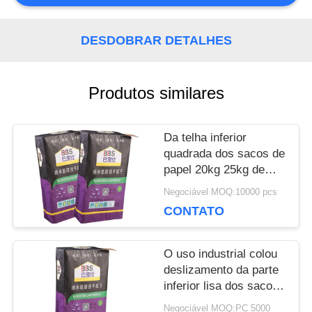
NOS
DESDOBRAR DETALHES
NOTÍCIA
Produtos similares
CASOS
Da telha inferior
quadrada dos sacos de
MAPA
papel 20kg 25kg de
Multiwall Kraft de 2/3
Negociável MOQ:10000 pcs
DO
de dobra embalagem
CONTATO
adesiva
SITE
O uso industrial colou
deslizamento da parte
PRIVACY
inferior lisa dos sacos
da válvula o anti ou o
Negociável MOQ:PC 5000