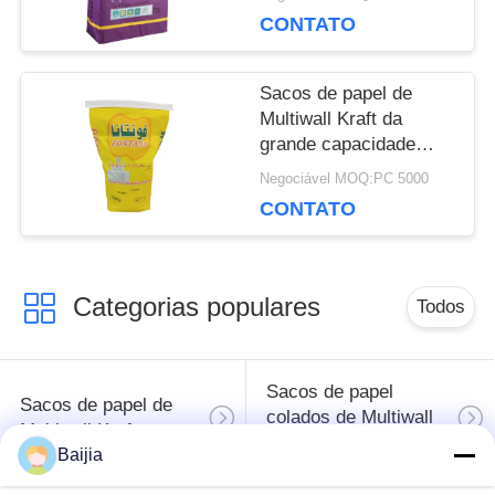
POLICY
tratamento de
CONTATO
superfície da planície
Sacos de papel de
Multiwall Kraft da
grande capacidade
impermeáveis para o
Negociável MOQ:PC 5000
pó de leite de
CONTATO
empacotamento
Categorias populares
Todos
Sacos de papel
Sacos de papel de
colados de Multiwall
Multiwall Kraft
da válvula
Baijia