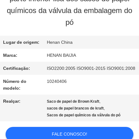
NÓS
químicos da válvula da embalagem do
pó
EXCURSÃO
DA
Lugar de origem:
Henan China
Marca:
HENAN BAIJIA
FÁBRICA
Certificação:
ISO2200:2005 ISO9001-2015 ISO9001:2008
CONTROLE
Número do
10240406
modelo:
DA
Realçar:
,
Saco de papel de Brown Kraft
QUALIDADE
,
sacos de papel brancos de kraft
Sacos de papel químicos da válvula do pó
CONTACTE-
FALE CONOSCO!