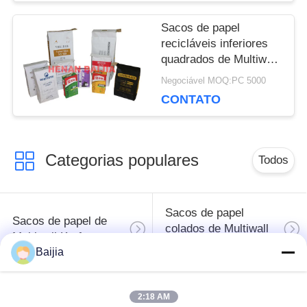
POLICY
Sacos de papel
recicláveis inferiores
quadrados de Multiwall
Kraft com válvula
Negociável MOQ:PC 5000
customizável
CONTATO
Categorias populares
Todos
Sacos de papel
Sacos de papel de
colados de Multiwall
Multiwall Kraft
da válvula
Baijia
Sacos de papel
Sacos de
2:18 AM
abertos costurados
empacotamento do