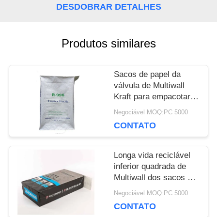
DESDOBRAR DETALHES
NOS
Produtos similares
NOTÍCIA
Sacos de papel da
CASOS
válvula de Multiwall
Kraft para empacotar o
material químico 20kg
Negociável MOQ:PC 5000
MAPA
25kg 50kg
CONTATO
DO
Longa vida reciclável
SITE
inferior quadrada de
Multiwall dos sacos de
papel customizáveis da
Negociável MOQ:PC 5000
PRIVACY
válvula
CONTATO