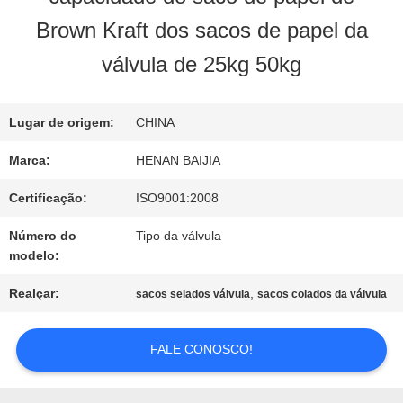
NÓS
Brown Kraft dos sacos de papel da
válvula de 25kg 50kg
EXCURSÃO
DA
Lugar de origem:
CHINA
Marca:
HENAN BAIJIA
FÁBRICA
Certificação:
ISO9001:2008
CONTROLE
Número do
Tipo da válvula
modelo:
DA
Realçar:
,
sacos selados válvula
sacos colados da válvula
QUALIDADE
FALE CONOSCO!
CONTACTE-