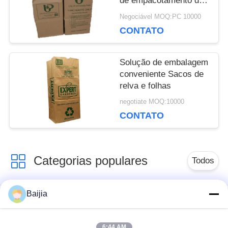
de empacotamento dos
POLICY
sacos do saco de
Negociável MOQ:PC 10000
papel amigável de Eco
CONTATO
levanta-se sacos
descartáveis do malote
Solução de embalagem
conveniente Sacos de
relva e folhas
negotiate MOQ:10000
CONTATO
Categorias populares
Todos
Baijia
Sacos de papel
Sacos de papel de
colados de Multiwall
Multiwall Kraft
da válvula
6:44 AM