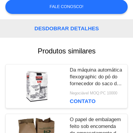
NOS
FALE CONOSCO!
NOTÍCIA
DESDOBRAR DETALHES
Produtos similares
CASOS
Da máquina automática
MAPA
flexographic do pó do
fornecedor do saco de
DO
papel da impressão do
Negociável MOQ:PC 10000
saco da amílase
SITE
CONTATO
costume de
harmonização de
empacotamento do
O papel de embalagem
PRIVACY
bolso da válvula
feito sob encomenda