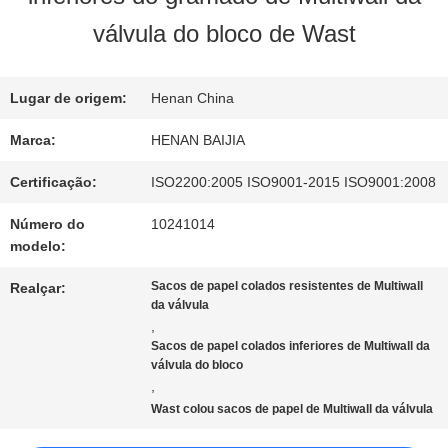
NÓS
válvula do bloco de Wast
EXCURSÃO
Lugar de origem:
Henan China
DA
Marca:
HENAN BAIJIA
FÁBRICA
Certificação:
ISO2200:2005 ISO9001-2015 ISO9001:2008
Número do
10241014
modelo:
CONTROLE
Sacos de papel colados resistentes de Multiwall
Realçar:
DA
da válvula
,
QUALIDADE
Sacos de papel colados inferiores de Multiwall da
válvula do bloco
,
Wast colou sacos de papel de Multiwall da válvula
CONTACTE-