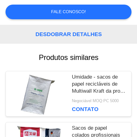
NOS
FALE CONOSCO!
NOTÍCIA
DESDOBRAR DETALHES
CASOS
Produtos similares
MAPA
Umidade - sacos de
papel recicláveis de
DO
Multiwall Kraft da prova
com a válvula afixada
Negociável MOQ:PC 5000
SITE
customizável
CONTATO
PRIVACY
Sacos de papel
colados profissionais