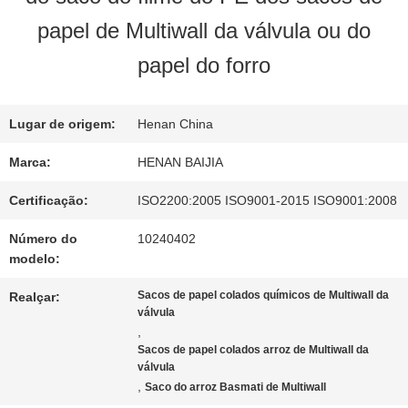
NÓS
papel de Multiwall da válvula ou do
papel do forro
EXCURSÃO
DA
Lugar de origem:
Henan China
Marca:
HENAN BAIJIA
FÁBRICA
Certificação:
ISO2200:2005 ISO9001-2015 ISO9001:2008
CONTROLE
Número do
10240402
modelo:
DA
Sacos de papel colados químicos de Multiwall da
Realçar:
válvula
QUALIDADE
,
Sacos de papel colados arroz de Multiwall da
válvula
CONTACTE-
,
Saco do arroz Basmati de Multiwall