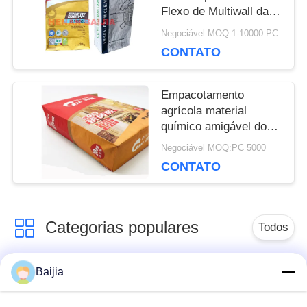
POLICY
Flexo de Multiwall da
válvula que imprime a
Negociável MOQ:1-10000 PC
selagem ultrassônica
CONTATO
Empacotamento
agrícola material
químico amigável do
adubo dos sacos de
Negociável MOQ:PC 5000
papel de embalagem
CONTATO
de Eco
Categorias populares
Todos
Baijia
Sacos de papel
Sacos de papel de
colados de Multiwall
Multiwall Kraft