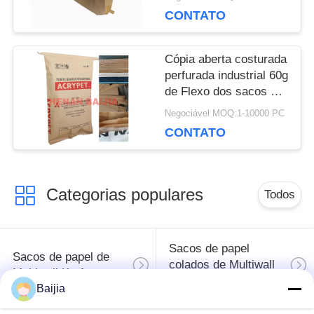
POLICY
liso do Special da parte
CONTATO
inferior da borda
Cópia aberta costurada
perfurada industrial 60g
de Flexo dos sacos de
papel de Multiwall da
Negociável MOQ:1-10000 PC
boca - 120g/M2
CONTATO
Categorias populares
Todos
Sacos de papel
Sacos de papel de
colados de Multiwall
Multiwall Kraft
da válvula
Baijia