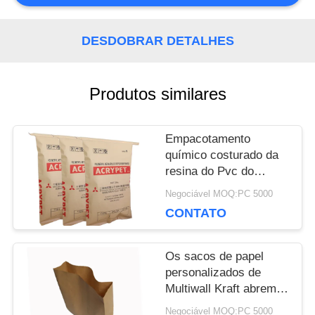
NOS
DESDOBRAR DETALHES
NOTÍCIA
Produtos similares
CASOS
Empacotamento
químico costurado da
MAPA
resina do Pvc do
material 25kg do saco
Negociável MOQ:PC 5000
DO
de papel inferior de
CONTATO
Multiwall Kraft
SITE
Os sacos de papel
personalizados de
PRIVACY
Multiwall Kraft abrem o
bolso com tamanho
Negociável MOQ:PC 5000