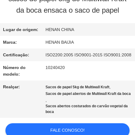
NÓS
da boca ensaca o saco de papel
EXCURSÃO
Lugar de origem:
HENAN CHINA
DA
Marca:
HENAN BAIJIA
FÁBRICA
Certificação:
ISO2200:2005 ISO9001-2015 ISO9001:2008
Número do
10240420
modelo:
CONTROLE
Realçar:
,
Sacos de papel 5kg de Multiwall Kraft
DA
Sacos de papel abertos de Multiwall Kraft da boca
,
QUALIDADE
Sacos abertos costurados do carvão vegetal da
boca
CONTACTE-
FALE CONOSCO!