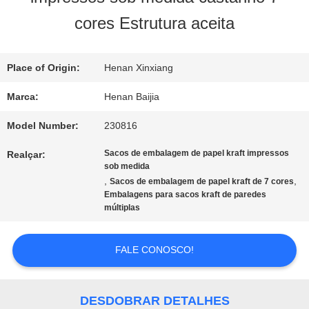
NÓS
cores Estrutura aceita
EXCURSÃO
Place of Origin:
Henan Xinxiang
DA
Marca:
Henan Baijia
FÁBRICA
Model Number:
230816
Sacos de embalagem de papel kraft impressos
Realçar:
sob medida
CONTROLE
,
,
Sacos de embalagem de papel kraft de 7 cores
Embalagens para sacos kraft de paredes
DA
múltiplas
QUALIDADE
FALE CONOSCO!
CONTACTE-
DESDOBRAR DETALHES