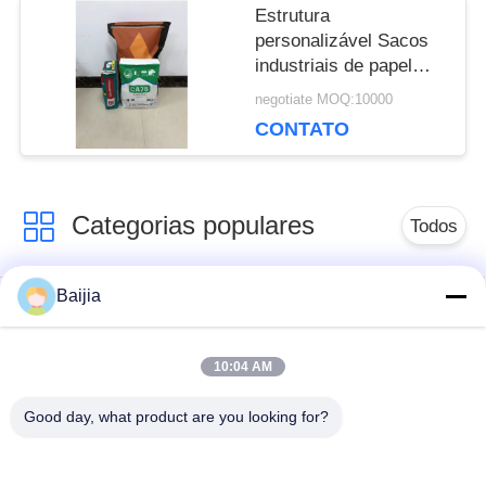
POLICY
Estrutura
personalizável Sacos
industriais de papel
kraft para embalagens
negotiate MOQ:10000
químicas
CONTATO
Categorias populares
Todos
Baijia
Sacos de papel
Sacos de papel de
colados de Multiwall
Multiwall Kraft
da válvula
10:04 AM
Good day, what product are you looking for?
Sacos de papel
Sacos de
abertos costurados
empacotamento do
de Multiwall da boca
papel de embalagem