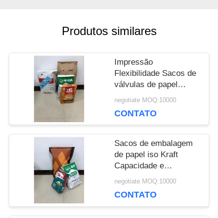
NOS
Produtos similares
NOTÍCIA
Impressão
Flexibilidade Sacos de
CASOS
válvulas de papel
industriais Espessura
negotiate MOQ:10000
personalizada
CONTATO
MAPA
DO
Sacos de embalagem
de papel iso Kraft
SITE
Capacidade e
espessura
negotiate MOQ:10000
personalizáveis
CONTATO
PRIVACY