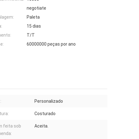
negotiate
alagem:
Paleta
:
15 dias
ento:
T/T
e:
60000000 peças por ano
:
Personalizado
tura:
Costurado
 feita sob
Aceita.
enda: