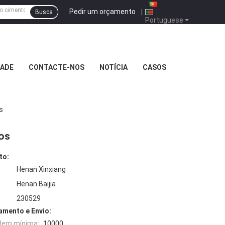
Pedir um orçamento
|
Busca
Portuguese
DADE
CONTACTE-NOS
NOTÍCIA
CASOS
s
tos
to:
Henan Xinxiang
Henan Baijia
230529
mento e Envio:
dem mínima:
10000