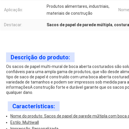
Produtos alimentares, industriais,
Aplicação:
Nome
materiais de construção
Destacar:
Sacos de papel de parede múltipla
,
costura
Descrição do produto:
Os sacos de papel multi-mural de boca aberta costurados são s
confiáveis para uma ampla gama de produtos, que vão desde alime
tipo de saco de papel é construído com uma boca aberta costura
variedade de tamanhos e podem ser impressos sob medida para ap
informaçõesA construção forte e durável garante que os sacos p
qualquer dano.
Características:
Nome do produto: Sacos de papel de parede múltipla com boca 
Estilo: Multiwall
Impressão: Personalizada