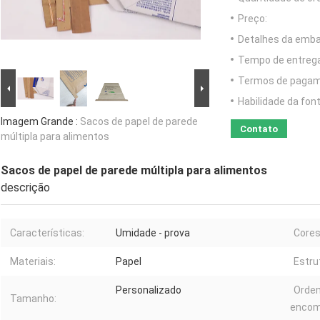
Preço:
Detalhes da emb
Tempo de entrega
Termos de pagam
Habilidade da font
Imagem Grande :
Sacos de papel de parede
Contato
múltipla para alimentos
Sacos de papel de parede múltipla para alimentos
descrição
Características:
Umidade - prova
Cores
Materiais:
Papel
Estru
Personalizado
Ordem
Tamanho:
encom