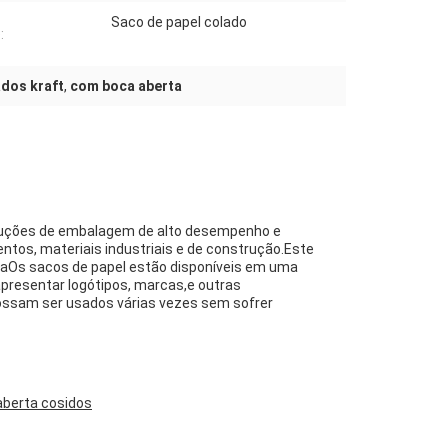
Saco de papel colado
:
dos kraft
,
com boca aberta
oluções de embalagem de alto desempenho e
ntos, materiais industriais e de construção.Este
daOs sacos de papel estão disponíveis em uma
resentar logótipos, marcas,e outras
ossam ser usados várias vezes sem sofrer
aberta cosidos