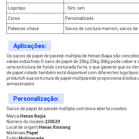
Logotipo
- Sim, sim.
Cores
Personalizado
Palavras-chave
Sacos de costura marrom, sacos de 
Aplicações:
Os sacos de papel de parede múltipla de Henan Baijia são conceb
várias indústrias.O saco de papel de 20kg 25kg 30kg pode caber
uma estrutura de fundo costurada forte, o que garante que os i
de papel colado também está disponível com diferentes logotipo
produtoA sua estrutura de papel multiparede proporciona à bolsa 
armazenados.
Personalização:
Sacos de papel de parede múltipla com boca aberta cosidos
Marca:
Henan Baijia
Número do modelo:
230529
Local de origem:
Henan Xinxiang
Materiais:
Papel
Estilo:
Multiparede